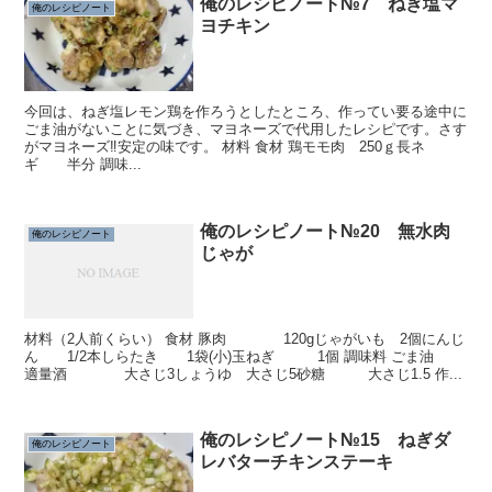
俺のレシピノート№7 ねぎ塩マ
俺のレシピノート
ヨチキン
今回は、ねぎ塩レモン鶏を作ろうとしたところ、作ってい要る途中に
ごま油がないことに気づき、マヨネーズで代用したレシピです。さす
がマヨネーズ‼️安定の味です。 材料 食材 鶏モモ肉 250ｇ長ネ
ギ 半分 調味...
俺のレシピノート№20 無水肉
俺のレシピノート
じゃが
材料（2人前くらい） 食材 豚肉 120gじゃがいも 2個にんじ
ん 1/2本しらたき 1袋(小)玉ねぎ 1個 調味料 ごま油
適量酒 大さじ3しょうゆ 大さじ5砂糖 大さじ1.5 作...
俺のレシピノート№15 ねぎダ
俺のレシピノート
レバターチキンステーキ