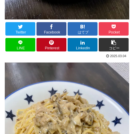
Twitter
Facebook
はてブ
Pocket
LINE
Pinterest
LinkedIn
コピー
2025.03.04