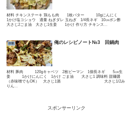
材料 チキンステーキ 鶏もも肉 1枚バター 10gにんにく
1かけ塩コショウ 適量 ねぎダレ 玉ねぎ 1/4長ネギ 10㎝ポン酢
大さじ2ごま油 大さじ1生姜 1かけ 作り方 チキンス...
俺のレシピノート№3 回鍋肉
中華
材料 豚肉 120gキャベツ 2枚ピーマン 1個長ネギ 5㎝生
姜 1かけにんにく 1かけ ごま油 大さじ1 調味料 甜麺醤
（赤味噌でもOK） 大さじ1酒 大さじ1/2み
りん...
スポンサーリンク