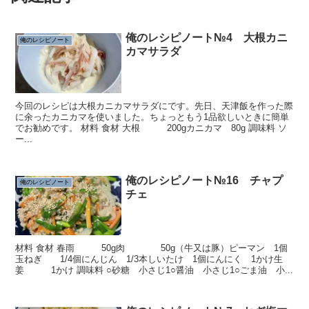
俺のレシピノート№4 大根カニ
俺のレシピノート
カマサラダ
今回のレシピは大根カニカマサラダにです。先日、天津飯を作った際
に余ったカニカマを使いました。ちょっともう1品欲しいときに簡単
でお勧めです。 材料 食材 大根 200gカニカマ 80g 調味料 ソ
ー...
俺のレシピノート№16 チャプ
俺のレシピノート
チェ
材料 食材 春雨 50g肉 50g（牛又は豚）ピーマン 1個
玉ねぎ 1/4個にんじん 1/3本しいたけ 1個にんにく 1かけ生
姜 1かけ 調味料 ○砂糖 小さじ1○醤油 小さじ1○ごま油 小...