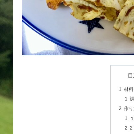
目
材料
作り