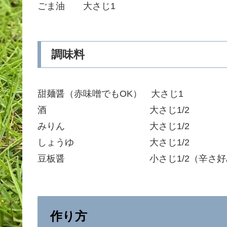
ごま油 大さじ1
調味料
甜麺醤（赤味噌でもOK） 大さじ1
酒 大さじ1/2
みりん 大さじ1/2
しょうゆ 大さじ1/2
豆板醤 小さじ1/2（辛さ好み
作り方