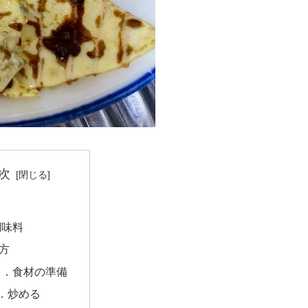
次
調味料
方
１．食材の準備
2．炒める