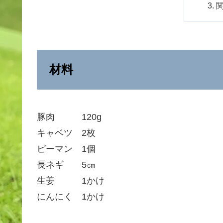
材料
豚肉 120g
キャベツ 2枚
ピーマン 1個
長ネギ 5㎝
生姜 1かけ
にんにく 1かけ