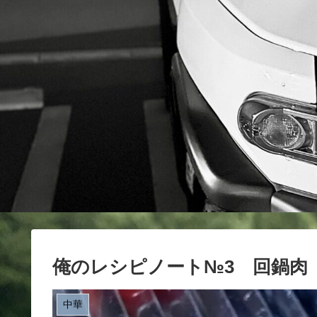
俺のレシピノート№3 回鍋肉
中華