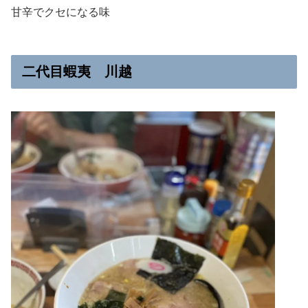
甘辛でクセになる味
二代目蝦夷 川越