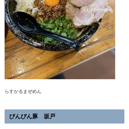
らすかるまぜめん
びんびん豚 坂戸