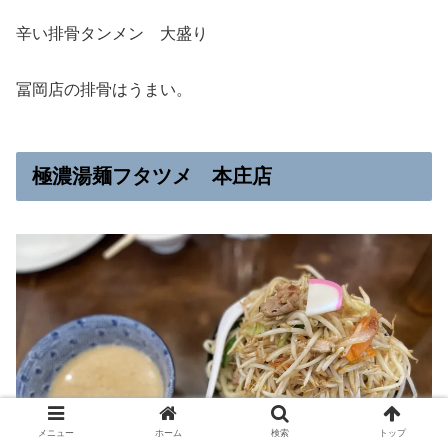
辛い排骨タンメン 大盛り
冨岡店の排骨はうまい。
極濃湯麺フタツメ 本庄店
メニュー
ホーム
検索
トップ