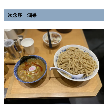
次念序 鴻巣