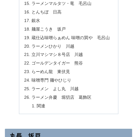
ラーメンマルタツ・竜 毛呂山
とんちぼ 日高
銀水
麺屋こうき 坂戸
蔵仕込味噌らぁめん 味噌の巽や 毛呂山
ラーメンひかり 川越
立川マシマシ８号店 川越
ゴールデンタイガー 熊谷
らーめん龍 東伏見
味噌専門 麺やひじり
ラーメン よし丸 川越
ラーメン弁慶 堀切店 葛飾区
関連
丸長 坂戸