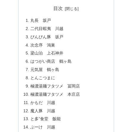
目次
丸長 坂戸
二代目蝦夷 川越
びんびん豚 坂戸
次念序 鴻巣
梁山泊 上石神井
はつがい商店 鶴ヶ島
元気屋 鶴ヶ島
とんこつまに
極濃湯麺フタツメ 冨岡店
極濃湯麺フタツメ 本庄店
かもだ 川越
魔人豚 川越
と多”食堂 飯能
ぶーけ 川越