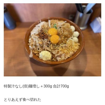
特製汁なし(倍)麺増し＋300g 合計700g
とりあえず食べ切れた