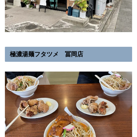
極濃湯麺フタツメ 冨岡店