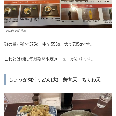
2022年10月現在
麺の量が並で375g、中で555g、大で735gです。
これとは別に毎月期間限定メニューがあります。
しょうが肉汁うどん(大) 舞茸天 ちくわ天