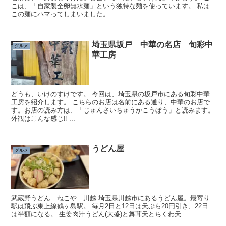
こは、「自家製全卵無水麺」という独特な麺を使っています。 私は
この麺にハマってしまいました。 ...
埼玉県坂戸 中華の名店 旬彩中
グルメ
華工房
どうも、いけのすけです。 今回は、埼玉県の坂戸市にある旬彩中華
工房を紹介します。 こちらのお店は名前にある通り、中華のお店で
す。お店の読み方は、「じゅんさいちゅうかこうぼう」と読みます。
外観はこんな感じ‼ ...
うどん屋
グルメ
武蔵野うどん ねこや 川越 埼玉県川越市にあるうどん屋。最寄り
駅は飛ぶ東上線鶴ヶ島駅。 毎月2日と12日は天ぷら20円引き、22日
は半額になる。 生姜肉汁うどん(大盛)と舞茸天とちくわ天 ...