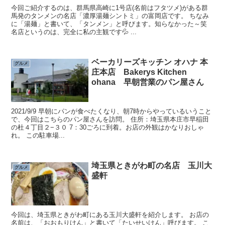
今回ご紹介するのは、群馬県高崎に1号店(名前はフタツメ)がある群
馬発のタンメンの名店「濃厚湯麺シントミ」の富岡店です。 ちなみ
に「湯麺」と書いて、「タンメン」と呼びます。知らなかった～笑
名店というのは、完全に私の主観です💦 ...
ベーカリーズキッチン オハナ 本
グルメ
庄本店 Bakerys Kitchen
ohana 早朝営業のパン屋さん
2021/9/9 早朝にパンが食べたくなり、朝7時からやっているいうこと
で、今回はこちらのパン屋さんを訪問。 住所：埼玉県本庄市早稲田
の杜４丁目２−３０ 7：30ごろに到着。お店の外観はかなりおしゃ
れ。 この駐車場...
埼玉県ときがわ町の名店 玉川大
グルメ
盛軒
今回は、埼玉県ときがわ町にある玉川大盛軒を紹介します。 お店の
名前は、「おおもりけん」と書いて「たいせいけん」呼びます。 こ